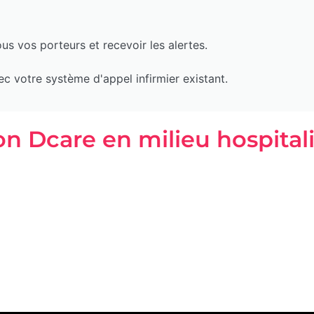
ous vos porteurs et recevoir les alertes.
 votre système d'appel infirmier existant.
on Dcare en milieu hospital
es, en Belgique
ion rapide du personnel médical lorsque nécessaire
suivi des patients fragiles
 Box
el :
3 h
commande