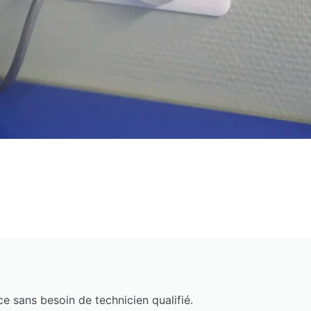
Box) et quelques
prises connectées
(Plugs) dans le servi
ement opérationnel
!
e sans besoin de technicien qualifié.