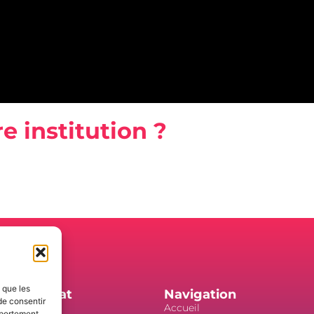
e institution ?
ablissements de santé pour la sécurité et le bien-être 
s que les
ation/Achat
Navigation
de consentir
que
Accueil
mportement