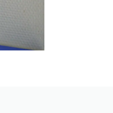
ce ou l’aile concerné(e), les bracelets sont paramétrés