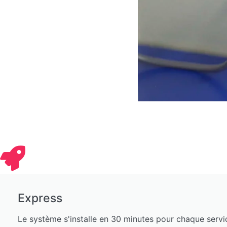
Après avoir branché stratégiquement un petit
boîtier
(
avec les données des porteurs et le système est
direct
Express
Le système s'installe en 30 minutes pour chaque servic