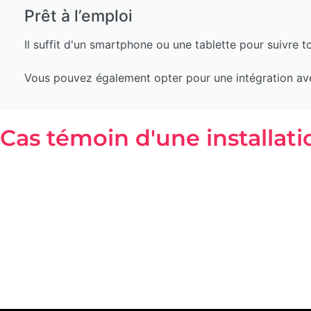
Prêt à l’emploi
Il suffit d'un smartphone ou une tablette pour suivre t
Vous pouvez également opter pour une intégration avec
Cas témoin d'une installati
Client :
CNDG (Clinique Notre-Dame de Grâce) à Gosseli
Défi :
garantir la sécurité des patients et une intervent
Objectif :
équiper 3 services de 25 lits pour permettre le 
Système installé :
par service, 10 bracelets – 12 Plugs – 1
Temps total d’installation et de formation du personn
Délai avant installation :
10 jours ouvrables après la 