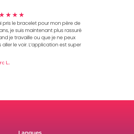
★
★
★
★
ai pris le bracelet pour mon père de
ans, je suis maintenant plus rassuré
nd je travaille ou que je ne peux
 aller le voir. L’application est super
c L.
Langues