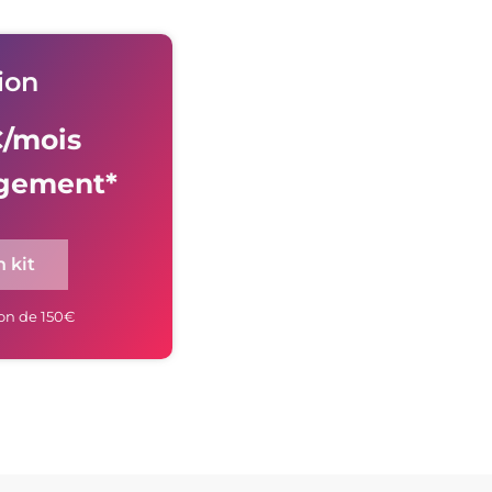
ion
€/mois
gement*
 kit
on de 150€