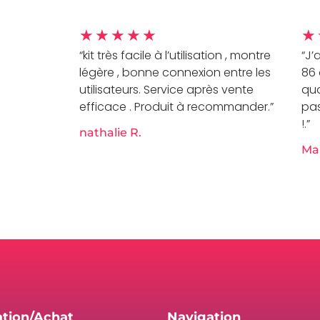
★
★
★
★
★
★
“kit très facile à l’utilisation , montre
“J’
légère , bonne connexion entre les
86 
utilisateurs. Service après vente
qua
efficace . Produit à recommander.”
pas
!.”
nathalie R.
Mar
ation/Achat
Navigation