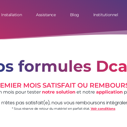
Installation
Assistance
Blog
Institutionnel
os formules Dca
EMIER MOIS SATISFAIT OU REMBOURS
un mois pour tester
notre solution
et notre
application
p
s n’êtes pas satisfait(e), nous vous remboursons intégrale
* Sous réserve de retour du matériel en parfait état.
Voir conditions