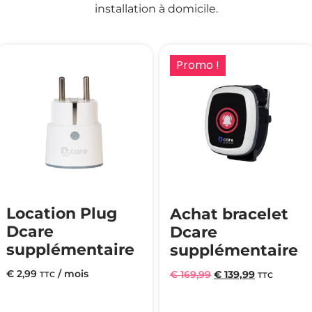
installation à domicile.
Promo !
Location Plug
Achat bracelet
Dcare
Dcare
supplémentaire
supplémentaire
€
2,99
/ mois
€
169,99
€
139,99
TTC
TTC