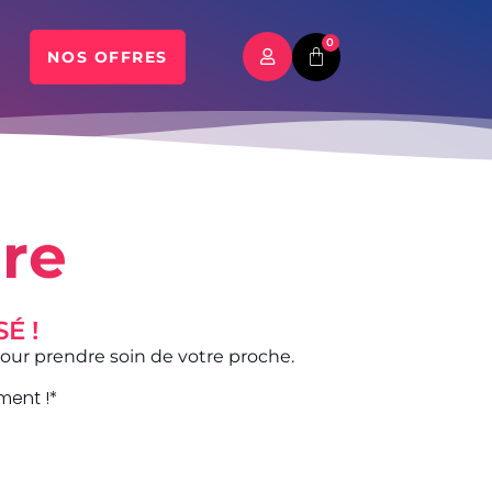
0
NOS OFFRES
re
É !
our prendre soin de votre proche.
ment !*