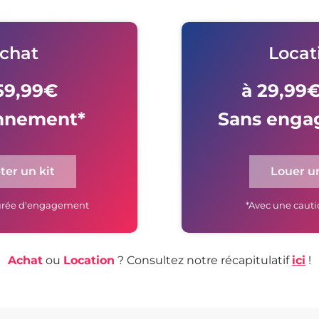
chat
Locat
59,99€
à 29,99
nnement*
Sans enga
ter un kit
Louer un
 durée d'engagement
*Avec une cauti
Achat
ou
Location
? Consultez notre récapitulatif
ici
!