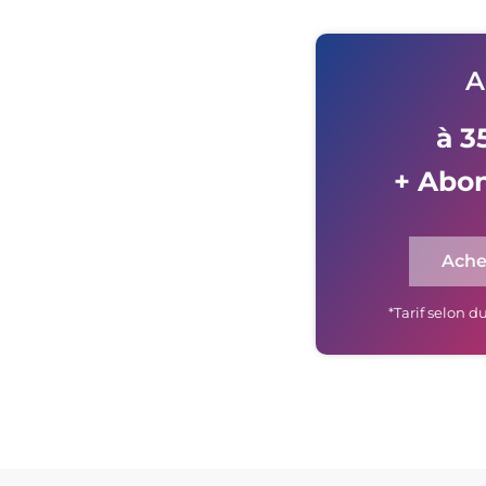
A
à 3
+ Abo
Ache
*Tarif selon