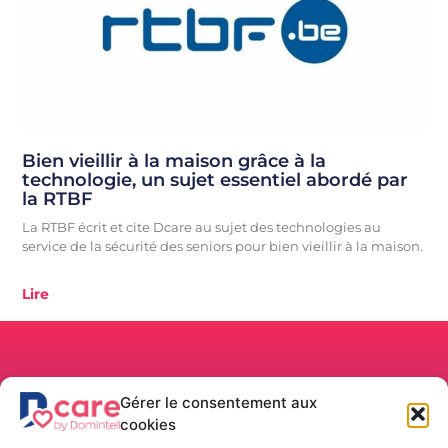
Bien vieillir à la maison grâce à la
technologie, un sujet essentiel abordé par
la RTBF
La RTBF écrit et cite Dcare au sujet des technologies au
service de la sécurité des seniors pour bien vieillir à la maison.
Lire
Dcare
Gérer le consentement aux
Belgium
cookies
Rue de la
Location/Achat
Navigation
Langues
Maîtrise, 9
Boutique
Accueil