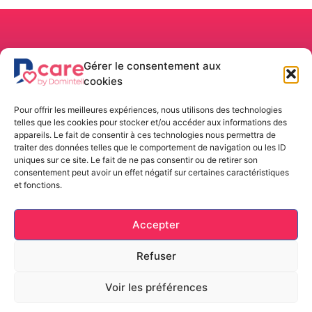
Dcare
Gérer le consentement aux
Belgium
cookies
Rue de la
Location/Achat
Navigation
Langues
Maîtrise, 9
Boutique
Accueil
Pour offrir les meilleures expériences, nous utilisons des technologies
1400 –
Louer un Kit
Notre
telles que les cookies pour stocker et/ou accéder aux informations des
Nivelles
solution
Acheter un
appareils. Le fait de consentir à ces technologies nous permettra de
Belgique
Kit
Fonctionnalités
traiter des données telles que le comportement de navigation ou les ID
uniques sur ce site. Le fait de ne pas consentir ou de retirer son
Installation
Installation
+32 (0) 67
consentement peut avoir un effet négatif sur certaines caractéristiques
Assistance
88 82 50
et fonctions.
À propos
info@dcare.be
Contact
VAT: BE
Accepter
0429.942.701
Refuser
Voir les préférences