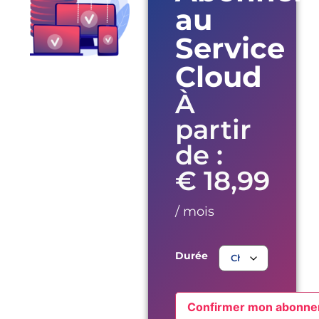
au
Service
Cloud
À
partir
de :
€
18,99
/ mois
Durée
Confirmer mon abonn