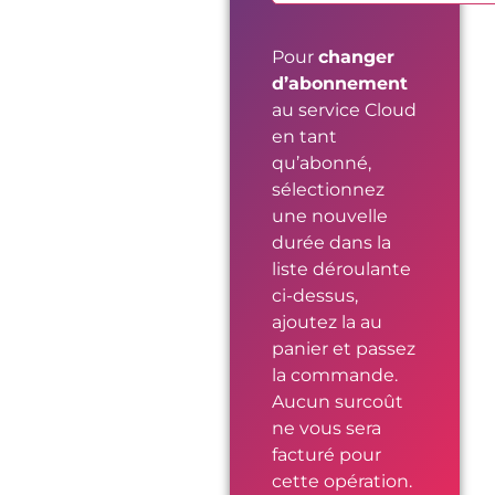
Pour
changer
d’abonnement
au service Cloud
en tant
qu’abonné,
sélectionnez
une nouvelle
durée dans la
liste déroulante
ci-dessus,
ajoutez la au
panier et passez
la commande.
Aucun surcoût
ne vous sera
facturé pour
cette opération.