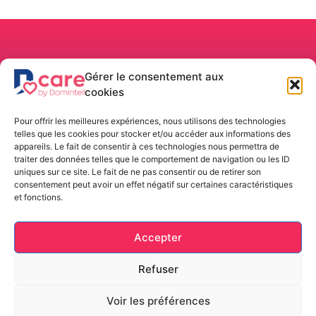
Dcare
Gérer le consentement aux
Belgium
cookies
Rue de la
Location/Achat
Navigation
Langues
Maîtrise, 9
Boutique
Accueil
Pour offrir les meilleures expériences, nous utilisons des technologies
1400 –
Louer un Kit
Notre
telles que les cookies pour stocker et/ou accéder aux informations des
Nivelles
solution
Acheter un
appareils. Le fait de consentir à ces technologies nous permettra de
Belgique
Kit
Fonctionnalités
traiter des données telles que le comportement de navigation ou les ID
uniques sur ce site. Le fait de ne pas consentir ou de retirer son
Installation
Installation
+32 (0) 67
consentement peut avoir un effet négatif sur certaines caractéristiques
Assistance
88 82 50
et fonctions.
À propos
info@dcare.be
Contact
VAT: BE
Accepter
0429.942.701
Refuser
Voir les préférences