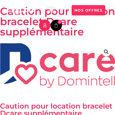
Caution pour location
NOS OFFRES
bracelet Dcare
0
supplémentaire
Caution pour location bracelet
Dcare supplémentaire