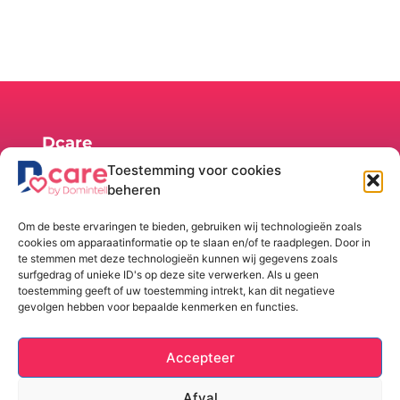
1400 Nijvel
België
Dcare
België
Toestemming voor cookies
Rue de la
Huur/Koop
Navigatie
Talen
beheren
Maîtrise, 9
Shop
Home
1400 -
Kit huren
Onze
Om de beste ervaringen te bieden, gebruiken wij technologieën zoals
Nijvel
oplossing
Een kit
cookies om apparaatinformatie op te slaan en/of te raadplegen. Door in
België
kopen
Functionaliteiten
te stemmen met deze technologieën kunnen wij gegevens zoals
surfgedrag of unieke ID's op deze site verwerken. Als u geen
Installatie
Installatie
+32 (0) 67
toestemming geeft of uw toestemming intrekt, kan dit negatieve
Ondersteuning
88 82 50
gevolgen hebben voor bepaalde kenmerken en functies.
Over ons
info@dcare.be
Contact
BTW:
Accepteer
0429.942.701
Afval