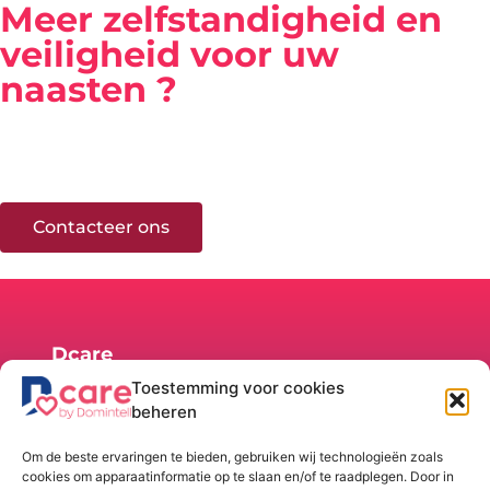
Meer zelfstandigheid en
veiligheid voor uw
naasten ?
De Dcare technologie komt tegemoet aan de
belangrijkste behoeften van senioren om langdurig
thuis te blijven.
Contacteer ons
Dcare
België
Toestemming voor cookies
Rue de la
Huur/Koop
Navigatie
Talen
beheren
Maîtrise, 9
Shop
Home
1400 -
Kit huren
Onze
Om de beste ervaringen te bieden, gebruiken wij technologieën zoals
Nijvel
oplossing
Een kit
cookies om apparaatinformatie op te slaan en/of te raadplegen. Door in
België