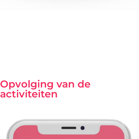
Met een nauwkeurige
binnenshuis lokalisatie
, kan
elke
uitgang
gedetecteerd worden.
Wanneer de senior het huis verlaat, worden zijn familie
en verzorgers via de app op de hoogte
gebracht
. U
kunt deze functie via de applicatie
deactiveren
als het
niet relevant is voor uw dierbare.
Opvolging van de
activiteiten