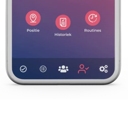
De armband detecteert
zware en zachte
vallen
dankzij de 5 sensoren en het intelligente
algoritme dat in de armband is ingebouwd.