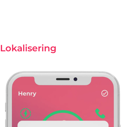
De drager is bijvoorbeeld niet op het gebruikelijke
tijdstip opgestaan en blijft in bed liggen: familieleden
en verzorgers worden via een
melding
direct
gewaarschuwd
dat er iets mis is.
Lokalisering