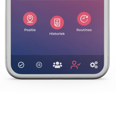
Dankzij
artificiële intelligentie
analyseert het systeem
de
levensgewoonten
van de drager en geeft het een
waarschuwing in geval van een ongebruikelijk gedrag.