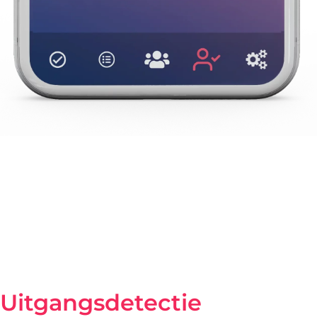
Door eenvoudig op de armband te drukken, kan de
senior een
verzoek om hulp
sturen op elk moment dat
hij of zij dat nodig heeft.
Vervolgens wordt onmiddellijk een
melding
verzonden
naar de smartphone van elk aangewezen familielid of
verzorger en weergegeven in de Dcare-applicatie.
Uitgangsdetectie