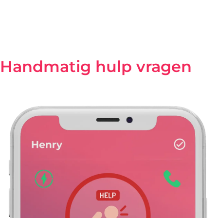
In geval van een val, gevolgd door inactiviteit, wordt
onmiddellijk een
bericht
gestuurd naar de smartphone
van elk familielid of aangewezen verzorger.
Handmatig hulp vragen