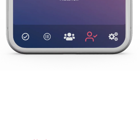
Met de
Dcare stekkers,
aangesloten op enkele
belangrijke plaatsen in het huis van de drager, wordt hij
op elk moment
binnen
zijn thuis gelokaliseerd.
Een familielid of verzorger uit het persoonlijke netwerk
van de senior kan op elk moment via het volgscherm
van de applicatie
vragen
waar hij of zij is.