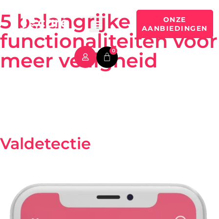
5 belangrijke
ONZE
AANBIEDINGEN
functionaliteiten voor
0
meer veiligheid
Wat het Dcare systeem uniek maakt, zijn de vele
functies in één compacte, discrete en efficiënte
oplossing.
Valdetectie